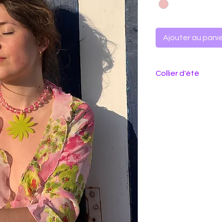
Ajouter au pani
Collier d'été
Collier perles en v
38,5cm tour de co